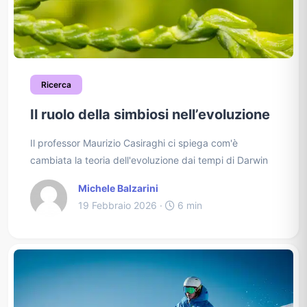
Ricerca
Il ruolo della simbiosi nell’evoluzione
Il professor Maurizio Casiraghi ci spiega com'è
cambiata la teoria dell'evoluzione dai tempi di Darwin
Michele Balzarini
19 Febbraio 2026 ·
6 min