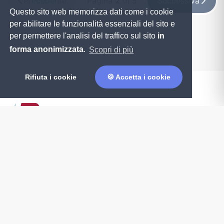
Precedente
Pagina
2
di 5
Successiva
Questo sito web memorizza dati come i cookie
per abilitare le funzionalità essenziali del sito e
per permettere l'analisi del traffico sul sito
in
forma anonimizzata
.
Scopri di più
Rifiuta i cookie
🍪 Accetta i cookie
Informazioni
Bnews è realizzata a cura dell'Ufficio Stampa
dell'Università di Milano-Bicocca