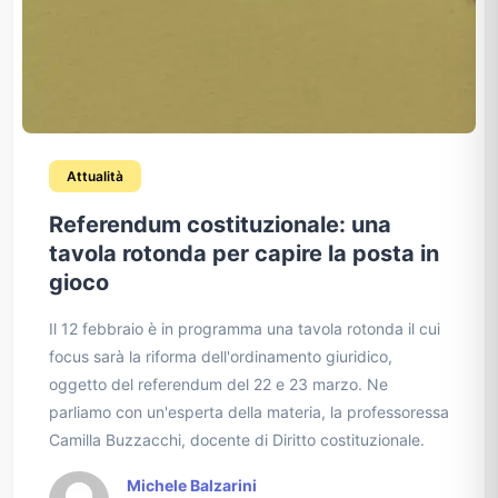
Attualità
Referendum costituzionale: una
tavola rotonda per capire la posta in
gioco
Il 12 febbraio è in programma una tavola rotonda il cui
focus sarà la riforma dell'ordinamento giuridico,
oggetto del referendum del 22 e 23 marzo. Ne
parliamo con un'esperta della materia, la professoressa
Camilla Buzzacchi, docente di Diritto costituzionale.
Michele Balzarini