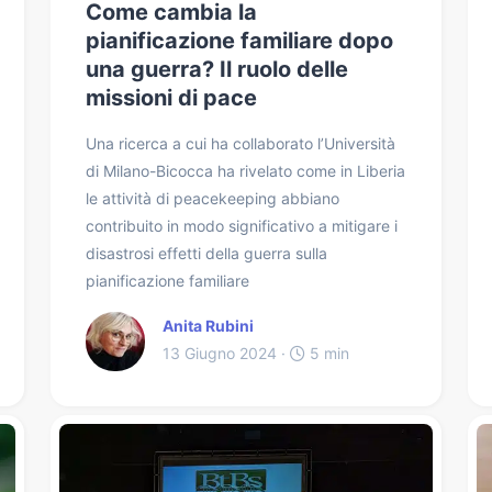
Come cambia la
pianificazione familiare dopo
una guerra? Il ruolo delle
missioni di pace
Una ricerca a cui ha collaborato l’Università
di Milano-Bicocca ha rivelato come in Liberia
le attività di peacekeeping abbiano
contribuito in modo significativo a mitigare i
disastrosi effetti della guerra sulla
pianificazione familiare
Anita Rubini
13 Giugno 2024 ·
5 min