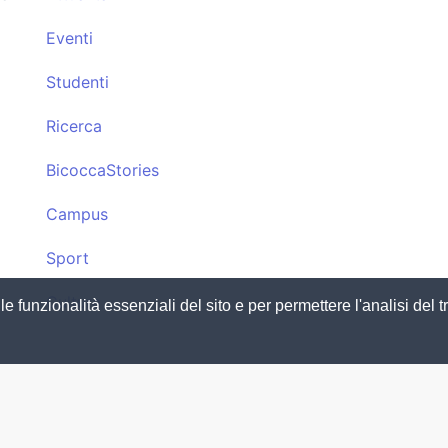
Eventi
Studenti
Ricerca
BicoccaStories
Campus
Sport
Cultura
funzionalità essenziali del sito e per permettere l'analisi del tra
 e 💻 da
Webcircles
. Leggi la
Privacy policy