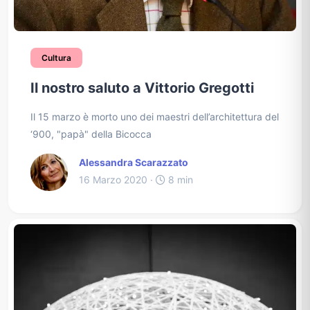
Cultura
Il nostro saluto a Vittorio Gregotti
Il 15 marzo è morto uno dei maestri dell’architettura del
‘900, "papà" della Bicocca
Alessandra Scarazzato
16 Marzo 2020 ·
8 min