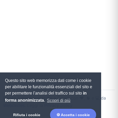
Questo sito web memorizza dati come i cookie
per abilitare le funzionalità essenziali del sito e
per permettere l'analisi del traffico sul sito
in
Bnews è stato realizzato a Como con ♥️, 🧠 e 💻 da
forma anonimizzata
.
Scopri di più
Webcircles
. Leggi la
Privacy policy
Rifiuta i cookie
🍪 Accetta i cookie