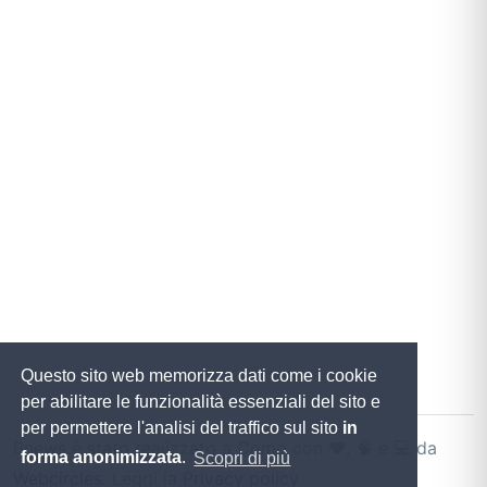
Questo sito web memorizza dati come i cookie
per abilitare le funzionalità essenziali del sito e
per permettere l'analisi del traffico sul sito
in
Bnews è stato realizzato a Como con ♥️, 🧠 e 💻 da
forma anonimizzata
.
Scopri di più
Webcircles
. Leggi la
Privacy policy