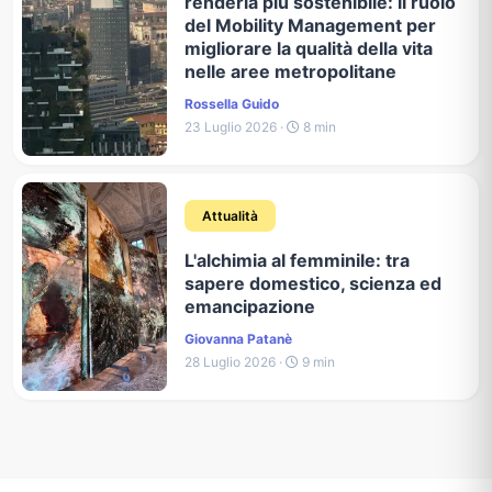
renderla più sostenibile: il ruolo
del Mobility Management per
migliorare la qualità della vita
nelle aree metropolitane
Rossella Guido
23 Luglio 2026 ·
8 min
Attualità
L'alchimia al femminile: tra
sapere domestico, scienza ed
emancipazione
Giovanna Patanè
28 Luglio 2026 ·
9 min