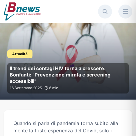
Attualità
Il trend dei contagi HIV torna 
Il trend dei contagi HIV torna a crescere.
Bonfanti: “Prevenzione mirata e screening
accessibili”
16 Settembre 2025 ·
6 min
Quando si parla di pandemia torna subito alla
mente la triste esperienza del Covid, solo i