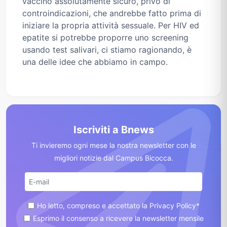
vaccino assolutamente sicuro, privo di
controindicazioni, che andrebbe fatto prima di
iniziare la propria attività sessuale. Per HIV ed
epatite si potrebbe proporre uno screening
usando test salivari, ci stiamo ragionando, è
una delle idee che abbiamo in campo.
Iscriviti a Bnews
Ti invieremo ogni mese la nostra newsletter con le
migliori notizie dal Campus Bicocca.
Ho letto, compreso e accettato la Privacy Policy*
Esprimo il consenso a ricevere la newsletter mensile