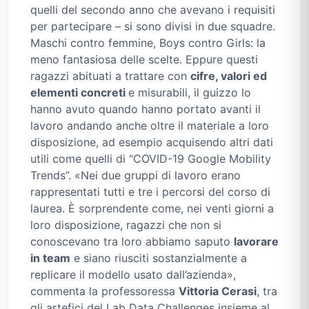
quelli del secondo anno che avevano i requisiti
per partecipare – si sono divisi in due squadre.
Maschi contro femmine, Boys contro Girls: la
meno fantasiosa delle scelte. Eppure questi
ragazzi abituati a trattare con
cifre, valori ed
elementi concreti
e misurabili, il guizzo lo
hanno avuto quando hanno portato avanti il
lavoro andando anche oltre il materiale a loro
disposizione, ad esempio acquisendo altri dati
utili come quelli di “COVID-19 Google Mobility
Trends”. «Nei due gruppi di lavoro erano
rappresentati tutti e tre i percorsi del corso di
laurea. È sorprendente come, nei venti giorni a
loro disposizione, ragazzi che non si
conoscevano tra loro abbiamo saputo
lavorare
in team
e siano riusciti sostanzialmente a
replicare il modello usato dall’azienda»,
commenta la professoressa
Vittoria Cerasi
, tra
gli artefici del Lab Data Challenges insieme al