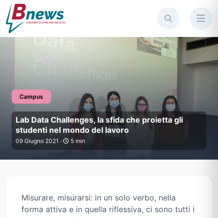
Campus
Lab Data Challenges, la sfida c
Lab Data Challenges, la sfida che proietta gli
studenti nel mondo del lavoro
09 Giugno 2021 ·
5 min
Misurare, misurarsi: in un solo verbo, nella
forma attiva e in quella riflessiva, ci sono tutti i