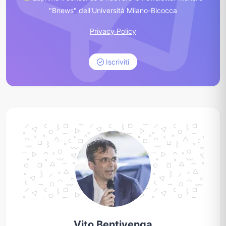
"Bnews" dell'Università Milano-Bicocca
Privacy Policy
Iscriviti
Vito Bentivenga