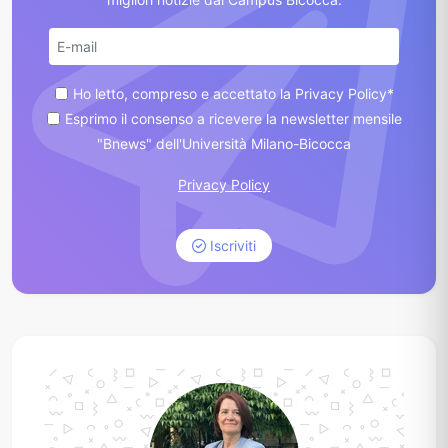
Ho letto, compreso e accettato la Privacy Policy*
Esprimo il consenso a ricevere la newsletter mensile
"Bnews" dell'Università Milano-Bicocca
Privacy Policy
Iscriviti