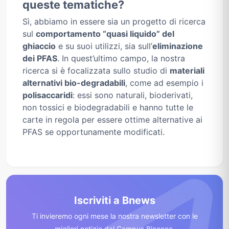
queste tematiche?
Sì, abbiamo in essere sia un progetto di ricerca
sul
comportamento “quasi liquido” del
ghiaccio
e su suoi utilizzi, sia sull’
eliminazione
dei PFAS
. In quest’ultimo campo, la nostra
ricerca si è focalizzata sullo studio di
materiali
alternativi bio-degradabili
, come ad esempio i
polisaccaridi
: essi sono naturali, bioderivati,
non tossici e biodegradabili e hanno tutte le
carte in regola per essere ottime alternative ai
PFAS se opportunamente modificati.
Iscriviti a Bnews
Ti invieremo ogni mese la nostra newsletter con le
migliori notizie dal Campus Bicocca.