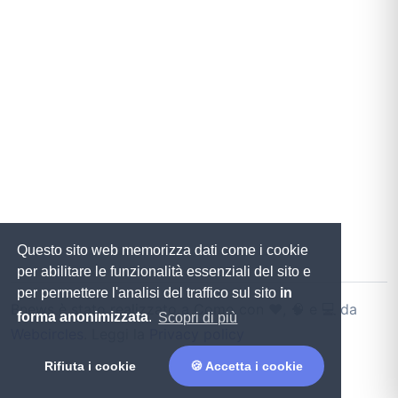
Questo sito web memorizza dati come i cookie
per abilitare le funzionalità essenziali del sito e
per permettere l'analisi del traffico sul sito
in
Bnews è stato realizzato a Como con ♥️, 🧠 e 💻 da
forma anonimizzata
.
Scopri di più
Webcircles
. Leggi la
Privacy policy
Rifiuta i cookie
🍪 Accetta i cookie