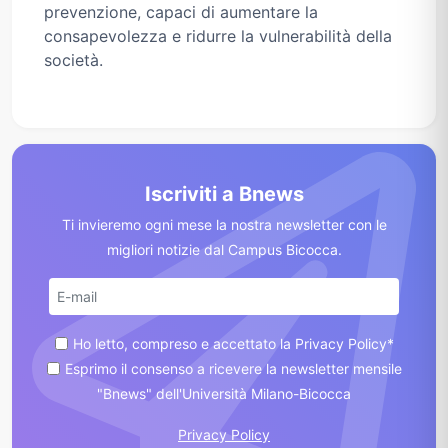
prevenzione, capaci di aumentare la
consapevolezza e ridurre la vulnerabilità della
società.
Iscriviti a Bnews
Ti invieremo ogni mese la nostra newsletter con le
migliori notizie dal Campus Bicocca.
Ho letto, compreso e accettato la Privacy Policy*
Esprimo il consenso a ricevere la newsletter mensile
"Bnews" dell'Università Milano-Bicocca
Privacy Policy