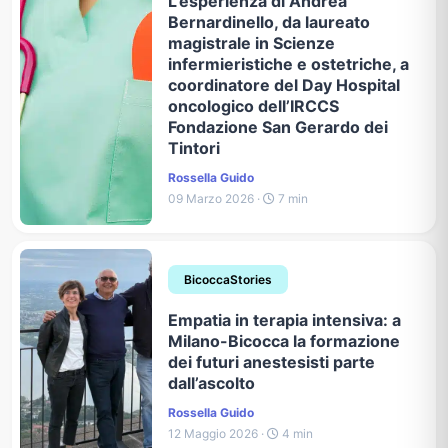
L’esperienza di Andrea
Bernardinello, da laureato
magistrale in Scienze
infermieristiche e ostetriche, a
coordinatore del Day Hospital
oncologico dell’IRCCS
Fondazione San Gerardo dei
Tintori
Rossella Guido
09 Marzo 2026 ·
7 min
BicoccaStories
Empatia in terapia intensiva: a
Milano-Bicocca la formazione
dei futuri anestesisti parte
dall’ascolto
Rossella Guido
12 Maggio 2026 ·
4 min