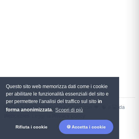
Questo sito web memorizza dati come i cookie
per abilitare le funzionalità essenziali del sito e
per permettere l'analisi del traffico sul sito
in
Bnews è stato realizzato a Como con ♥️, 🧠 e 💻 da
forma anonimizzata
.
Scopri di più
Webcircles
. Leggi la
Privacy policy
Rifiuta i cookie
🍪 Accetta i cookie