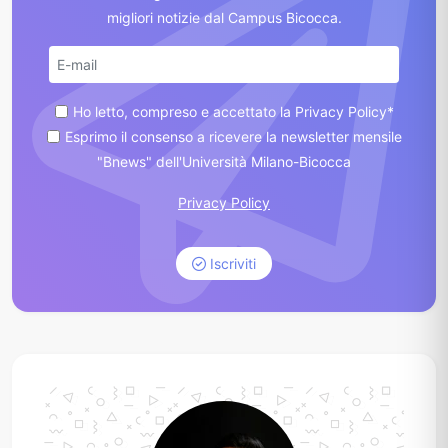
migliori notizie dal Campus Bicocca.
Ho letto, compreso e accettato la Privacy Policy*
Esprimo il consenso a ricevere la newsletter mensile
"Bnews" dell'Università Milano-Bicocca
Privacy Policy
Iscriviti