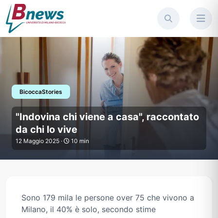
BicoccaStories
"Indovina chi viene a casa", ra
"Indovina chi viene a casa", raccontato
da chi lo vive
12 Maggio 2025 ·
10 min
Sono 179 mila le persone over 75 che vivono a
Milano, il 40% è solo, secondo stime