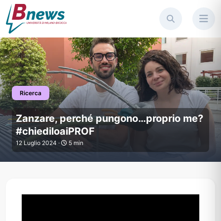
Ricerca
Zanzare, perché pungono…pro
Zanzare, perché pungono…proprio me?
#chiediloaiPROF
12 Luglio 2024 ·
5 min