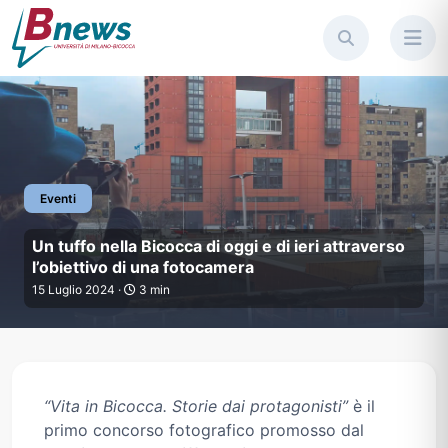
Eventi
Un tuffo nella Bicocca di oggi e
Un tuffo nella Bicocca di oggi e di ieri attraverso
l’obiettivo di una fotocamera
15 Luglio 2024 ·
3 min
“Vita in Bicocca. Storie dai protagonisti”
è il
primo concorso fotografico promosso dal