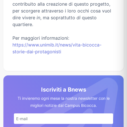
contribuito alla creazione di questo progetto,
per scorgere attraverso i loro occhi cosa vuol
dire vivere
in
, ma soprattutto
di
questo
quartiere.
Per maggiori informazioni:
https://www.unimib.it/news/vita-bicocca-
storie-dai-protagonisti
Iscriviti a Bnews
Ti invieremo ogni mese la nostra newsletter con le
migliori notizie dal Campus Bicocca.