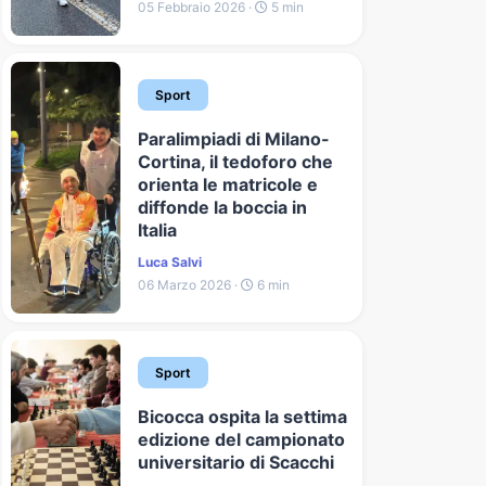
05 Febbraio 2026 ·
5 min
Sport
Paralimpiadi di Milano-
Cortina, il tedoforo che
orienta le matricole e
diffonde la boccia in
Italia
Luca Salvi
06 Marzo 2026 ·
6 min
Sport
Bicocca ospita la settima
edizione del campionato
universitario di Scacchi