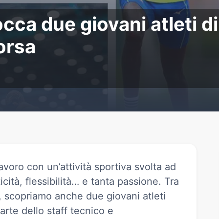
cocca due giovani atlet
cocca due giovani atleti d
orsa
avoro con un’attività sportiva svolta ad
icità, flessibilità… e tanta passione. Tra
ca, scopriamo anche due giovani atleti
arte dello staff tecnico e