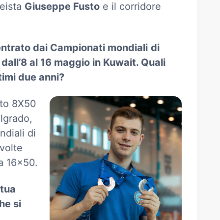
neista
Giuseppe Fusto
e il corridore
ntrato dai Campionati mondiali
di
dall’8 al 16 maggio in Kuwait. Quali
timi due anni?
nto 8X50
lgrado,
diali di
volte
la 16x50.
 tua
he si