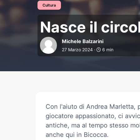
Cultura
Nasce il circolo 
Nasce il circo
Michele Balzarini
27 Marzo 2024 ·
6 min
Con l'aiuto di Andrea Marletta, 
giocatore appassionato, ci avvic
antiche, ma al tempo stesso mol
anche qui in Bicocca.