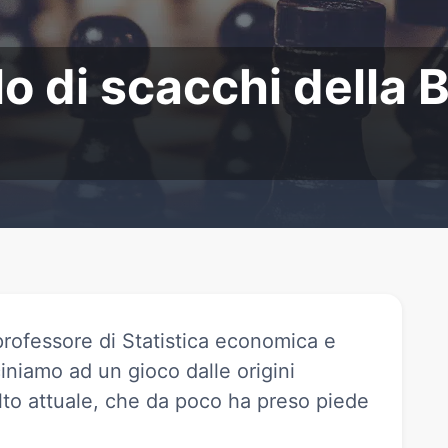
di scacchi della Bicocca
lo di scacchi della 
professore di Statistica economica e
iniamo ad un gioco dalle origini
to attuale, che da poco ha preso piede