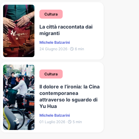
Cultura
La città raccontata dai
migranti
Michele Balzarini
24 Giugno 2026 ·
6 min
Cultura
Il dolore e l’ironia: la Cina
contemporanea
attraverso lo sguardo di
Yu Hua
Michele Balzarini
01 Luglio 2026 ·
5 min