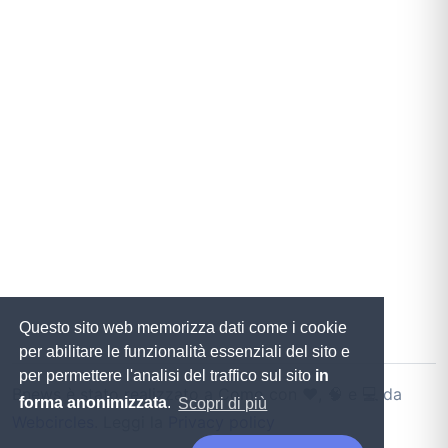
Questo sito web memorizza dati come i cookie
per abilitare le funzionalità essenziali del sito e
per permettere l'analisi del traffico sul sito
in
Bnews è stato realizzato a Como con ♥️, 🧠 e 💻 da
forma anonimizzata
.
Scopri di più
Webcircles
. Leggi la
Privacy policy