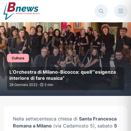
Cultura
L’Orchestra di Milano-Bicocca: 
L’Orchestra di Milano-Bicocca: quell’“esigenza
interiore di fare musica”
28 Gennaio 2022 ·
5 min
Nella settecentesca chiesa di
Santa Francesca
Romana a Milano
(via Cadamosto 5), sabato
5