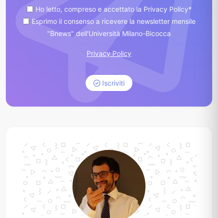
Ho letto, compreso e accettato la Privacy Policy*
Esprimo il consenso a ricevere la newsletter mensile
"Bnews" dell'Università Milano-Bicocca
Privacy Policy
Iscriviti