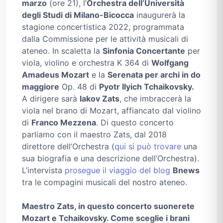
marzo
(ore 21), l’
Orchestra dell’Università
degli Studi di Milano-Bicocca
inaugurerà la
stagione concertistica 2022, programmata
dalla Commissione per le attività musicali di
ateneo. In scaletta la
Sinfonia Concertante
per
viola, violino e orchestra K 364 di
Wolfgang
Amadeus Mozart
e la
Serenata per archi in do
maggiore
Op. 48 di
Pyotr Ilyich Tchaikovsky.
A dirigere sarà
Iakov Zats
, che imbraccerà la
viola nel brano di Mozart, affiancato dal violino
di
Franco Mezzena
. Di questo concerto
parliamo con il maestro Zats, dal 2018
direttore dell’Orchestra (
qui si può trovare
una
sua biografia e una descrizione dell’Orchestra).
L’intervista
prosegue il viaggio del blog
Bnews
tra le compagini musicali del nostro ateneo.
Maestro Zats, in questo concerto suonerete
Mozart e Tchaikovsky. Come sceglie i brani