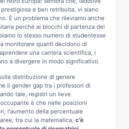
i del Nord Europa: sembra che, laddove
prestigiosa e ben retribuita, vi siano
no. È un problema che rileviamo anche
sitaria perché ai blocchi di partenza dei
bbiamo lo stesso numero di studentesse
a monitorare quanti decidono di
raprendere una carriera scientifica, i
no a divergere in modo significativo.
ulla distribuzione di genere
me il gender gap tra i professori di
ndo tale, registri un lieve
occupante è che nelle posizioni
ori, l'aumento della percentuale
aree, tra cui la matematica,
c’è
a percentuale di ricercatrici
.