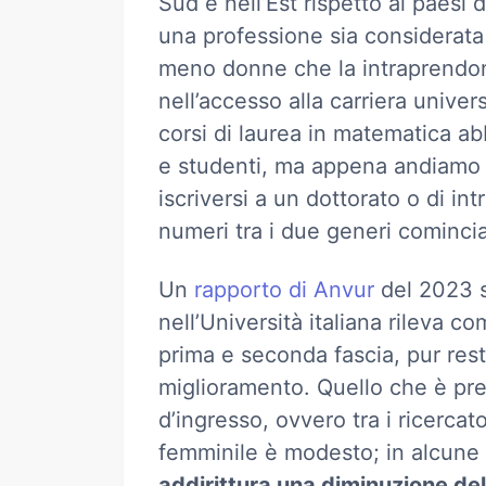
Sud e nell’Est rispetto ai paes
una professione sia considerata 
meno donne che la intraprendo
nell’accesso alla carriera univer
corsi di laurea in matematica a
e studenti, ma appena andiamo 
iscriversi a un dottorato o di int
numeri tra i due generi comincia
Un
rapporto di Anvur
del 2023 s
nell’Università italiana rileva co
prima e seconda fascia, pur resta
miglioramento. Quello che è pre
d’ingresso, ovvero tra i ricercat
femminile è modesto; in alcune 
addirittura una diminuzione dell