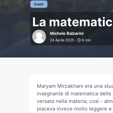
Eventi
La matematica e.
La matematica
Michele Balzarini
24 Aprile 2025 ·
6 min
Maryam Mirzakhani era una stud
insegnante di matematica delle
versata nella materia; così - alm
piaceva invece molto leggere e f