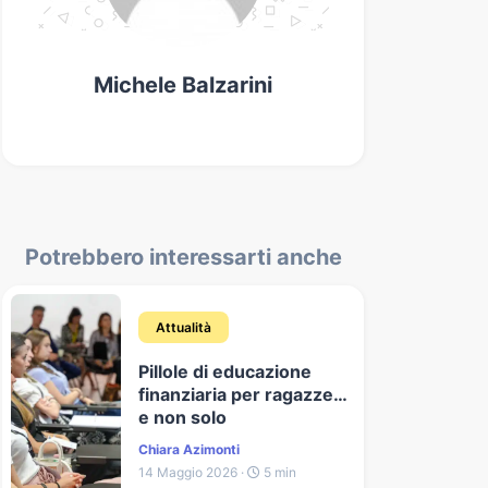
Michele Balzarini
Potrebbero interessarti anche
Attualità
Pillole di educazione
finanziaria per ragazze…
e non solo
Chiara Azimonti
14 Maggio 2026 ·
5 min