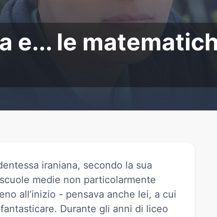
.. le matematiche
 e... le matematic
entessa iraniana, secondo la sua
 scuole medie non particolarmente
eno all’inizio - pensava anche lei, a cui
antasticare. Durante gli anni di liceo