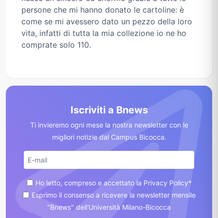
persone che mi hanno donato le cartoline: è
come se mi avessero dato un pezzo della loro
vita, infatti di tutta la mia collezione io ne ho
comprate solo 110.
Iscriviti a Bnews
Ti invieremo ogni mese la nostra newsletter con le
migliori notizie dal Campus Bicocca.
Ho letto, compreso e accettato la Privacy Policy*
Esprimo il consenso a ricevere la newsletter mensile
"Bnews" dell'Università Milano-Bicocca