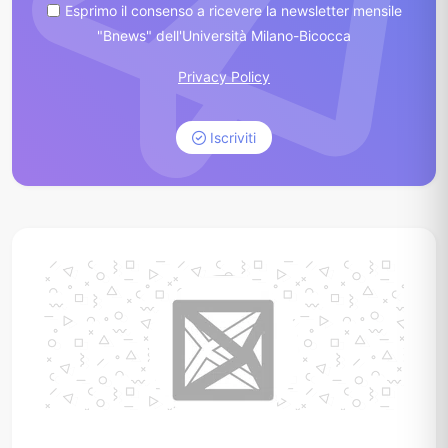
Esprimo il consenso a ricevere la newsletter mensile
"Bnews" dell'Università Milano-Bicocca
Privacy Policy
Iscriviti