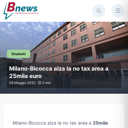
Studenti
Milano-Bicocca alza la no tax 
Milano-Bicocca alza la no tax area a
25mila euro
08 Maggio 2022 ·
2 min
Milano-Bicocca alza la no tax area a
25mila