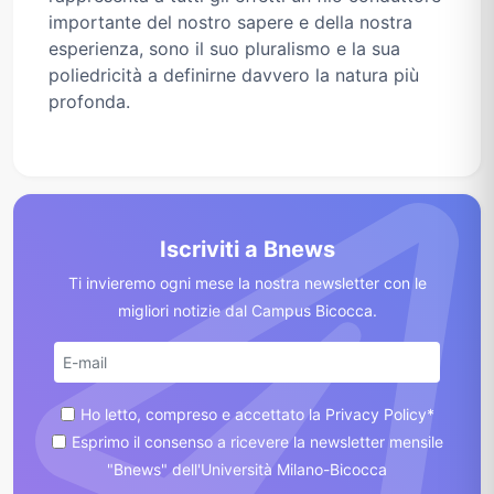
importante del nostro sapere e della nostra
esperienza, sono il suo pluralismo e la sua
poliedricità a definirne davvero la natura più
profonda.
Iscriviti a Bnews
Ti invieremo ogni mese la nostra newsletter con le
migliori notizie dal Campus Bicocca.
Ho letto, compreso e accettato la Privacy Policy*
Esprimo il consenso a ricevere la newsletter mensile
"Bnews" dell'Università Milano-Bicocca