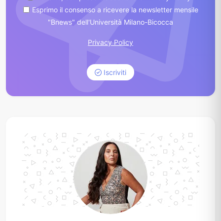
Esprimo il consenso a ricevere la newsletter mensile
"Bnews" dell'Università Milano-Bicocca
Privacy Policy
Iscriviti